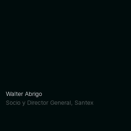
La
sostenibilidad
debe
ser
parte
de
tu
identidad
.
Antes
de
ofrecer
productos
y
servicios,
primero
necesitamos
construir
un
mundo
donde
valga
la
pena
trabajar
,
crecer
y
vivir
juntos.
Walter Abrigo
Socio y Director General, Santex