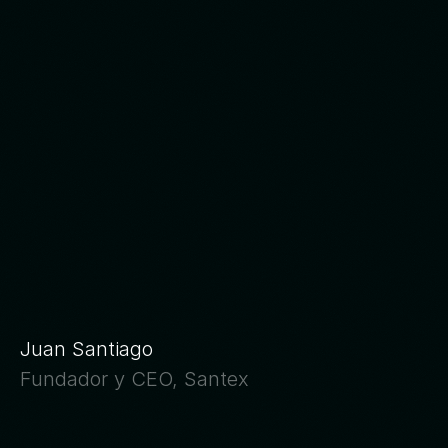
N
o
h
a
y
p
r
o
g
r
e
s
o
d
i
g
i
t
a
l
q
u
e
n
o
s
e
a
,
e
n
e
l
f
o
n
d
o
,
p
r
o
g
r
e
s
o
h
u
m
a
n
o
.
Juan Santiago
Fundador y CEO, Santex