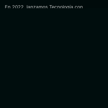
En 2022, lanzamos Tecnología con
Propósito, una organización sin fines de
lucro dedicada a ayudar a más personas a
formar parte del mundo de la tecnología.
Dos años después, lanzamos AI League for
Good, un movimiento dedicado a construir
una IA ética. Ese mismo año, fuimos
incluidos en la lista Inc. 5000 de las
empresas de más rápido crecimiento de
Estados Unidos, con un crecimiento del 164
% en tres años.
Desde entonces, hemos estado trabajando